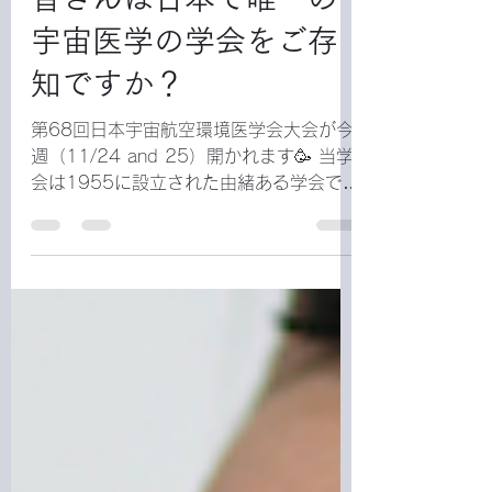
info664769
2022年11月21日
読了時間: 2分
皆さんは日本で唯一の
宇宙医学の学会をご存
知ですか？
第68回日本宇宙航空環境医学会大会が今
週（11/24 and 25）開かれます🥳 当学
会は1955に設立された由緒ある学会で，
今年は渋谷にて執り行われます。 基調講
演といたしましては 「Commercialization
of LEO : Unleashing the...