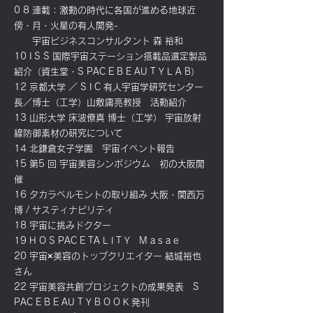
0 8 連載：激動の時代に各国が進める地球近
傍・月・火星の有人開発-
宇宙ビジネスコンサルタント 森 裕和
10 I S S 国際宇宙ステーション搭載品選定製品
紹介（資生堂・S PAC E B E AU T Y L A B）
12 京都大学 ／ S I C 有人宇宙学研究センター
長／博士（工学）山敷庸亮教授 活動紹介
13 山形大学 床波僚真 博士（工学） 宇宙放射
線防御素材の研究について
14 北鎌倉女子学園 宇宙イベント報告
15 第5 回 宇宙美容シンポジウム 初の大阪開
催
16 タカラベルモントの取り組み 大阪・関西万
博 / サスティナビリティ
18 宇宙に挑みドクター
19 H O S PAC E TA L I T Y M a s a e
20 宇宙×美容のトップクリエイター 結城裕也
さん
22 宇宙美容共創プロジェクトの成果発表 S
PAC E B E AU T Y B O O K 発刊