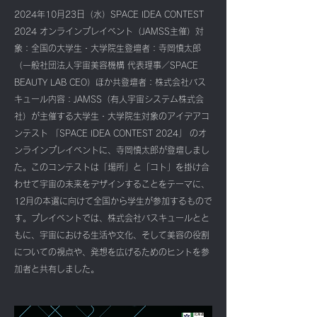
2024年10月23日（水）SPACE IDEA CONTEST
2024 オンラインプレイベント（JAMSS主催）対
象：全国の大学生・大学院生登壇者：寺岡慎太郎
（一般社団法人宇宙美容機構 代表理事／SPACE
BEAUTY LAB CEO）ほか共登壇者：株式会社バス
キュール内容：JAMSS（有人宇宙システム株式会
社）が主催する大学生・大学院生対象のアイデアコ
ンテスト 「SPACE IDEA CONTEST 2024」 のオ
ンラインプレイベントに、寺岡慎太郎が登壇しまし
た。このコンテストは「場所」と「コト」を掛け合
わせて宇宙の未来をデザインすることをテーマに、
12月の本選に向けて全国から学生が参加するもので
す。プレイベントでは、株式会社バスキュールとと
もに、宇宙における生活や文化、そして美容の役割
についての視点や、発想を広げるためのヒントを参
加者と共有しました。