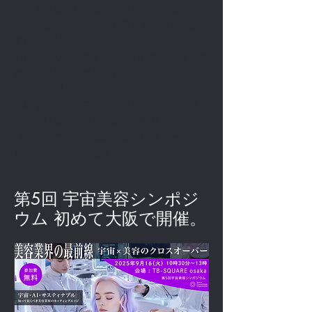
そもそも私たちが願う「美しさ」とは何であ
り、どこから来たのかを哲学的に研究し続け
ているのが
石田かおりさんです。また石田さんは宇宙美
容機構の理事を務められ、人類の未来と、未
来の人類が
手にする美容についても研究を進めていま
す。今日は、これまで感覚で理解していた
「美」について、改めて深く向き合うインタ
ビューをお届けします。
​第5回 宇宙美容シンポジ
ウム 初めて大阪で開催。