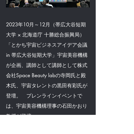
2023年10月～12月（帯広大谷短期
大学 × 北海道庁 十勝総合振興局）
「とかち宇宙ビジネスアイデア会議
in 帯広大谷短期大学」宇宙美容機構
が企画、講師として講師として株式
会社Space Beauty labの寺岡氏と殿
木氏、宇宙タレントの黒田有彩氏が
登壇。 プレンラインイベントで
は、宇宙美容機構理事の石田かおり
教授が登壇。
https://www.tokachi.pref.hokkaido.lg.jp/fs/9/4/6/1/0/6/4/_/%E3%80%9027%28%E6%9C%88%29
%E7%99%BA%E8%A1%A8%E3%80%91%E3%80%8C%E3%81%A8%E3%81%8B%E3%81%A1%E5
%AE%87%E5%AE%99%E3%83%93%E3%82%B8%E3%83%8D%E3%82%B9%E3%82%A2%E3%82%