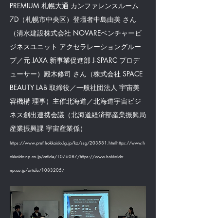
PREMIUM 札幌大通 カンファレンスルーム
7D（札幌市中央区）登壇者中島由美 さん
（清水建設株式会社 NOVAREベンチャービ
ジネスユニット アクセラレーショングルー
プ／元 JAXA 新事業促進部 J‑SPARC プロデ
ューサー）殿木修司 さん（株式会社 SPACE
BEAUTY LAB 取締役／一般社団法人 宇宙美
容機構 理事）主催北海道／北海道宇宙ビジ
ネス創出連携会議（北海道経済部産業振興局
産業振興課 宇宙産業係）
https://www.pref.hokkaido.lg.jp/kz/ssg/203581.htmlhttps://www.h
okkaido-np.co.jp/article/1076087/https://www.hokkaido-
np.co.jp/article/1083205/