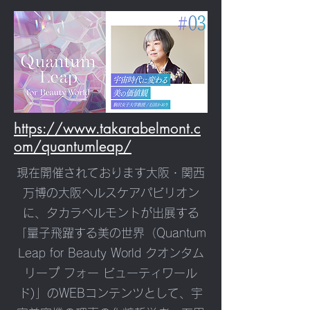
https://www.takarabelmont.c
om/quantumleap/
現在開催されております大阪・関西
万博の大阪ヘルスケアパビリオン
に、タカラベルモントが出展する
「量子飛躍する美の世界（Quantum
Leap for Beauty World クオンタム
リープ フォー ビューティワール
ド)」のWEBコンテンツとして、宇