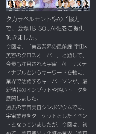
タカラベルモント様のご協力
で、会場TB-SQUAREをご提供
頂きました。
今回は、「美容業界の最前線 宇宙×
美容のクロスオーバー」と題して、
今最も注目される宇宙・AI・サステ
ィナブルというキーワードを軸に、
業界で活躍するキーパーソンが、最
新情報のインプットや熱いトークを
展開しました。
過去の宇宙美容シンポジウムでは、
宇宙業界をターゲットとしたイベン
トとなっていましたが、今回は、初
めて、美容業界・化粧品業界（美容