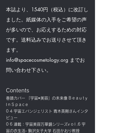
本誌より、1540円（税込）に改訂し
ました。紙媒体の入手をご希望の声
が多いので、お応えするための対応
です。送料込みでお送りさせて頂き
ます。
info@spacecosmetology.org
までお
問い合わせ下さい。
Contents
巻頭カバー 「宇宙×美容」の未来像 B e a u t y
I n S p a c e
0 4 宇宙エバンジェリスト 青木英剛さんインタ
ビュー
0 6 連載：宇宙美容万華鏡シリーズv o l .6 宇
宙の衣生活- 駒沢女子大学 石田かおり教授