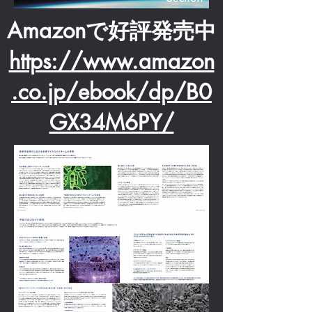
Amazonで好評発売中
https://www.amazon
.co.jp/ebook/dp/B0
GX34M6PY/