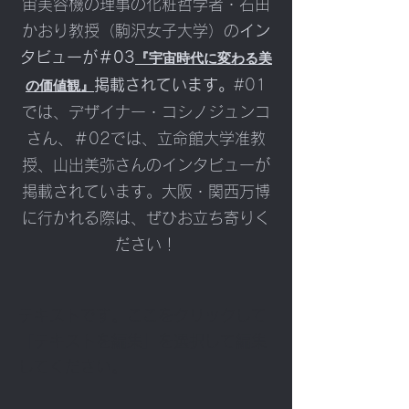
宙美容機の理事の化粧哲学者・石田
かおり教授（駒沢女子大学）の
イン
『宇宙時代に変わる美
タビューが＃03
の価値観』
掲載されています。
​#01
では、デザイナー・コシノジュンコ
さん、＃02では、立命館大学准教
授、山出美弥さんのインタビューが
掲載されています。大阪・関西万博
に行かれる際は、ぜひお立ち寄りく
ださい！
テキストです。ここをクリックして
「テキストを編集」を選択して編集
してください。