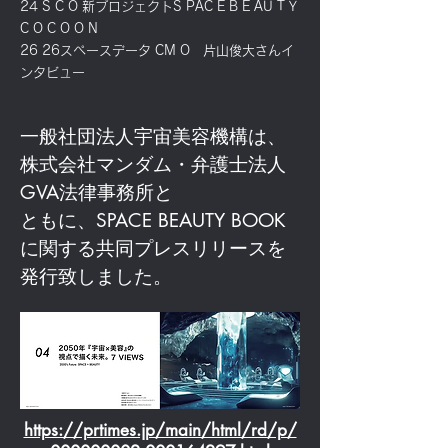
24 S C O 新プロジェクトS PAC E B E AU T Y
C O C O O N
26 26スペースデータ CM O 片山俊大さんイ
ンタビュー
一般社団法人宇宙美容機構は、
株式会社マンダム・弁護士法人
GVA法律事務所と
​ともに、SPACE BEAUTY BOOK
に関する共同プレスリリースを
発行致しました。
https://prtimes.jp/main/html/rd/p/